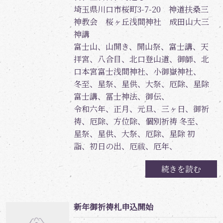
埼玉県川口市桜町3-7-20 神道扶桑三
神教会 桜ヶ丘浅間神社 成田山大三
神講
富士山、山開き、開山祭、富士講、天
拝宮、八合目、北口登山道、御師、北
口本宮富士浅間神社、小御嶽神社、
冬至、星祭、星供、大祭、厄除、星除
富士講、冨士神法、御伝、
令和六年、正月、元旦、三ヶ日、御祈
祷、厄除、方位除、個別祈祷 冬至、
星祭、星供、大祭、厄除、星除 初
詣、初日の出、厄祓、厄年、
続きを読む
新年御祈祷札申込開始