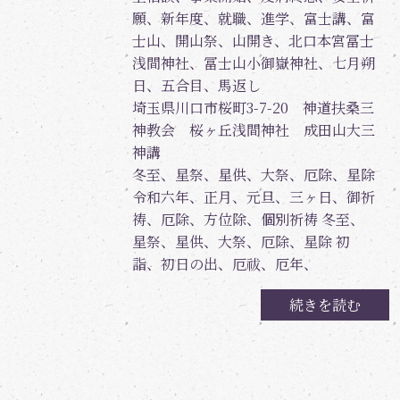
願、新年度、就職、進学、富士講、富
士山、開山祭、山開き、北口本宮冨士
浅間神社、冨士山小御嶽神社、七月朔
日、五合目、馬返し
埼玉県川口市桜町3-7-20 神道扶桑三
神教会 桜ヶ丘浅間神社 成田山大三
神講
冬至、星祭、星供、大祭、厄除、星除
令和六年、正月、元旦、三ヶ日、御祈
祷、厄除、方位除、個別祈祷 冬至、
星祭、星供、大祭、厄除、星除 初
詣、初日の出、厄祓、厄年、
続きを読む