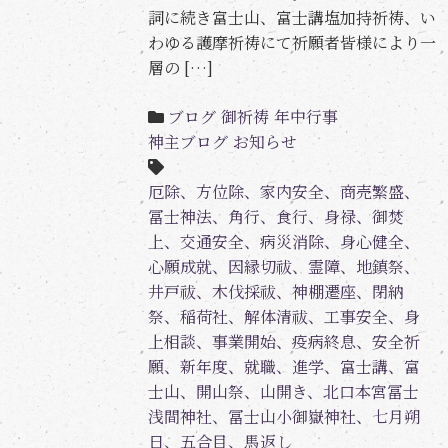
詞に続き富士山、富士講塩加持祈祷、い
わゆる護摩祈祷にて祈願者皆様により一
層の […]
ブログ
御祈祷
年中行事
神主ブログ
お知らせ
厄除、方位除、家内安全、商売繁盛、
冨士神法、角行、食行、身禄、御焚
上、交通安全、病災消除、身心健全、
心願成就、因縁切祓、霊障、地鎮祭、
井戸祓、木伐採祓、神棚遷座、閉納
祭、稲荷社、解体清祓、工事安全、身
上相談、事業開始、疫病終息、安全祈
願、新年度、就職、進学、富士講、富
士山、開山祭、山開き、北口本宮冨士
浅間神社、冨士山小御嶽神社、七月朔
日、五合目、馬返し