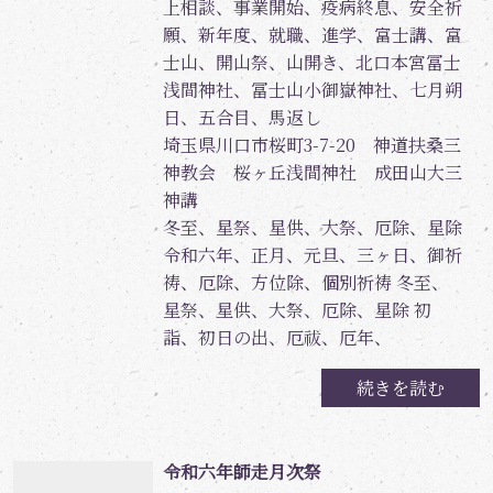
上相談、事業開始、疫病終息、安全祈
願、新年度、就職、進学、富士講、富
士山、開山祭、山開き、北口本宮冨士
浅間神社、冨士山小御嶽神社、七月朔
日、五合目、馬返し
埼玉県川口市桜町3-7-20 神道扶桑三
神教会 桜ヶ丘浅間神社 成田山大三
神講
冬至、星祭、星供、大祭、厄除、星除
令和六年、正月、元旦、三ヶ日、御祈
祷、厄除、方位除、個別祈祷 冬至、
星祭、星供、大祭、厄除、星除 初
詣、初日の出、厄祓、厄年、
続きを読む
令和六年師走月次祭