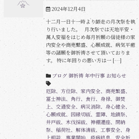
2024年12月4日
十二月一日十一時より師走の月次祭を執
り行いました。 月次祭では天地平安・
萬人安福をはじめ毎月祈願の信徒様の家
内安全や商売繫盛、心願成就、病気平癒
等の諸願を御祈祷させて頂いておりま
す。 特に年回りの悪い方は一 […]
ブログ
御祈祷
年中行事
お知らせ
厄除、方位除、家内安全、商売繁盛、
冨士神法、角行、食行、身禄、御焚
上、交通安全、病災消除、身心健全、
心願成就、因縁切祓、霊障、地鎮祭、
井戸祓、木伐採祓、神棚遷座、閉納
祭、稲荷社、解体清祓、工事安全、身
上相談、事業開始、疫病終息、安全祈