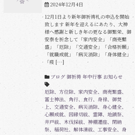
2024年12月4日
12月1日より新年御祈祷札の申込を開始
致します 新年を迎えるにあたり、大神
様へ感謝と新しき年の更なる御繁栄、御
安泰を祈念して「家内安全」「商売繫
盛」「厄除」「交通安全」「合格祈願」
「就職成就」「病災消除」「身体健全」
「疫 […]
ブログ
御祈祷
年中行事
お知らせ
厄除、方位除、家内安全、商売繁盛、
冨士神法、角行、食行、身禄、御焚
上、交通安全、病災消除、身心健全、
心願成就、因縁切祓、霊障、地鎮祭、
井戸祓、木伐採祓、神棚遷座、閉納
祭、稲荷社、解体清祓、工事安全、身