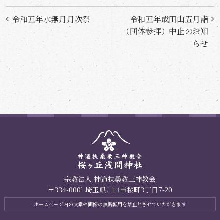
投
令和五年水無月月次祭
令和五年成田山五月詣
稿
（団体参拝）中止のお知
らせ
ナ
ビ
ゲ
ー
シ
ョ
ン
宗教法人 神道扶桑教三神教会
〒334-0001 埼玉県川口市桜町3丁目7-20
ホームページ内の文章や画像の無断転用を禁止とさせていただきます