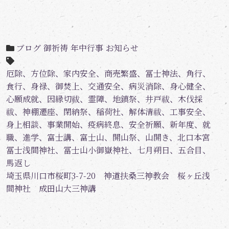
ブログ
御祈祷
年中行事
お知らせ
厄除、方位除、家内安全、商売繁盛、冨士神法、角行、
食行、身禄、御焚上、交通安全、病災消除、身心健全、
心願成就、因縁切祓、霊障、地鎮祭、井戸祓、木伐採
祓、神棚遷座、閉納祭、稲荷社、解体清祓、工事安全、
身上相談、事業開始、疫病終息、安全祈願、新年度、就
職、進学、富士講、富士山、開山祭、山開き、北口本宮
冨士浅間神社、冨士山小御嶽神社、七月朔日、五合目、
馬返し
埼玉県川口市桜町3-7-20 神道扶桑三神教会 桜ヶ丘浅
間神社 成田山大三神講