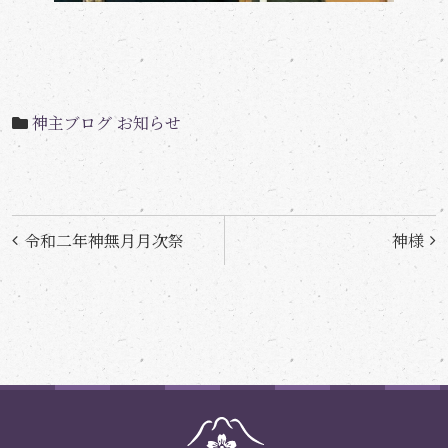
神主ブログ
お知らせ
投
令和二年神無月月次祭
神様
稿
ナ
ビ
ゲ
ー