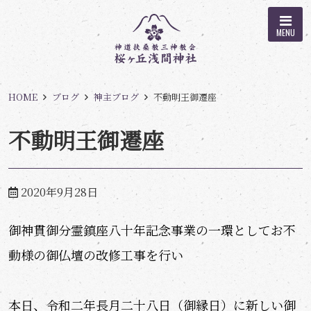
MENU
HOME
ブログ
神主ブログ
不動明王御遷座
不動明王御遷座
2020年9月28日
御神貫御分霊鎮座八十年記念事業の一環としてお不
動様の御仏壇の改修工事を行い
本日、令和二年長月二十八日（御縁日）に新しい御