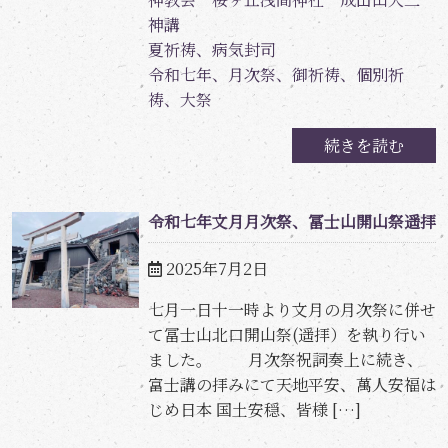
神講
夏祈祷、病気封司
令和七年、月次祭、御祈祷、個別祈
祷、大祭
続きを読む
令和七年文月月次祭、冨士山開山祭遥拝
2025年7月2日
七月一日十一時より文月の月次祭に併せ
て冨士山北口開山祭(遥拝）を執り行い
ました。 月次祭祝詞奏上に続き、
富士講の拝みにて天地平安、萬人安福は
じめ日本 国土安穏、皆様 […]