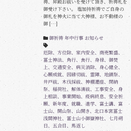
祷、昇殿お祓いを受けて頂き、祈祷札を
御受け下さい。 塩加持祈祷でご自身の
御札を神火に当て大神様、お不動様の
御 […]
御祈祷
年中行事
お知らせ
厄除、方位除、家内安全、商売繁盛、
冨士神法、角行、食行、身禄、御焚
上、交通安全、病災消除、身心健全、
心願成就、因縁切祓、霊障、地鎮祭、
井戸祓、木伐採祓、神棚遷座、閉納
祭、稲荷社、解体清祓、工事安全、身
上相談、事業開始、疫病終息、安全祈
願、新年度、就職、進学、富士講、富
士山、開山祭、山開き、北口本宮冨士
浅間神社、冨士山小御嶽神社、七月朔
日、五合目、馬返し