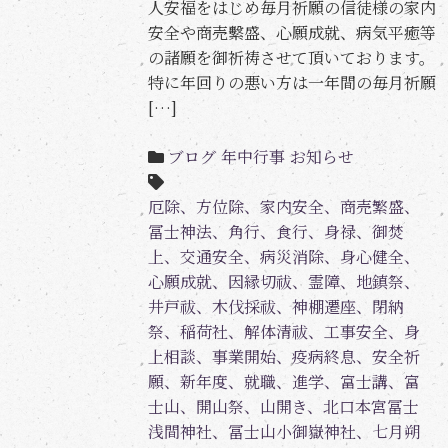
人安福をはじめ毎月祈願の信徒様の家内
安全や商売繫盛、心願成就、病気平癒等
の諸願を御祈祷させて頂いております。
特に年回りの悪い方は一年間の毎月祈願
[…]
ブログ
年中行事
お知らせ
厄除、方位除、家内安全、商売繁盛、
冨士神法、角行、食行、身禄、御焚
上、交通安全、病災消除、身心健全、
心願成就、因縁切祓、霊障、地鎮祭、
井戸祓、木伐採祓、神棚遷座、閉納
祭、稲荷社、解体清祓、工事安全、身
上相談、事業開始、疫病終息、安全祈
願、新年度、就職、進学、富士講、富
士山、開山祭、山開き、北口本宮冨士
浅間神社、冨士山小御嶽神社、七月朔