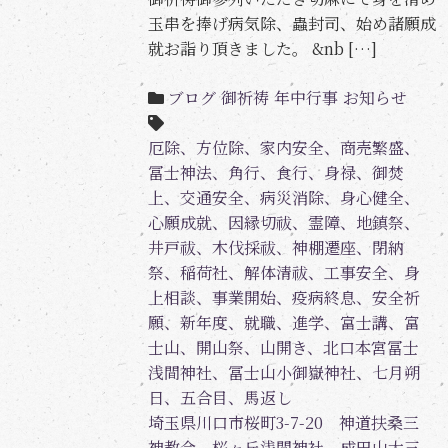
玉串を捧げ病気除、蟲封司、始め諸願成
就お詣り頂きました。 &nb […]
ブログ
御祈祷
年中行事
お知らせ
厄除、方位除、家内安全、商売繁盛、
冨士神法、角行、食行、身禄、御焚
上、交通安全、病災消除、身心健全、
心願成就、因縁切祓、霊障、地鎮祭、
井戸祓、木伐採祓、神棚遷座、閉納
祭、稲荷社、解体清祓、工事安全、身
上相談、事業開始、疫病終息、安全祈
願、新年度、就職、進学、富士講、富
士山、開山祭、山開き、北口本宮冨士
浅間神社、冨士山小御嶽神社、七月朔
日、五合目、馬返し
埼玉県川口市桜町3-7-20 神道扶桑三
神教会 桜ヶ丘浅間神社 成田山大三