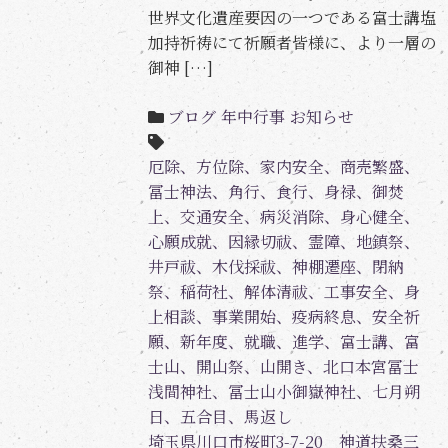
世界文化遺産要因の一つである富士講塩
加持祈祷にて祈願者皆様に、より一層の
御神 […]
ブログ
年中行事
お知らせ
厄除、方位除、家内安全、商売繁盛、
冨士神法、角行、食行、身禄、御焚
上、交通安全、病災消除、身心健全、
心願成就、因縁切祓、霊障、地鎮祭、
井戸祓、木伐採祓、神棚遷座、閉納
祭、稲荷社、解体清祓、工事安全、身
上相談、事業開始、疫病終息、安全祈
願、新年度、就職、進学、富士講、富
士山、開山祭、山開き、北口本宮冨士
浅間神社、冨士山小御嶽神社、七月朔
日、五合目、馬返し
埼玉県川口市桜町3-7-20 神道扶桑三