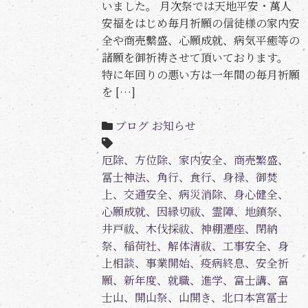
いました。 月次祭では天地平安・萬人
安福をはじめ毎月祈願の信徒様の家内安
全や商売繫盛、心願成就、病気平癒等の
諸願を御祈祷させて頂いております。
特に年回りの悪い方は一年間の毎月祈願
を […]
ブログ
お知らせ
厄除、方位除、家内安全、商売繁盛、
冨士神法、角行、食行、身禄、御焚
上、交通安全、病災消除、身心健全、
心願成就、因縁切祓、霊障、地鎮祭、
井戸祓、木伐採祓、神棚遷座、閉納
祭、稲荷社、解体清祓、工事安全、身
上相談、事業開始、疫病終息、安全祈
願、新年度、就職、進学、富士講、富
士山、開山祭、山開き、北口本宮冨士