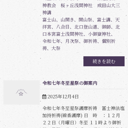
神教会 桜ヶ丘浅間神社 成田山大三
神講
富士山、山開き、開山祭、富士講、天
拝宮、八合目、北口登山道、御師、北
口本宮富士浅間神社、小御嶽神社、
令和七年、月次祭、御祈祷、個別祈
祷、大祭
続きを読む
令和七年冬至星祭の御案内
2025年12月4日
令和七年冬至星祭護摩祈祷 冨士神法塩
加持祈祷(線香護摩) 日 時 ：１２月
２２日（月曜日）冬至 １１時より御祈