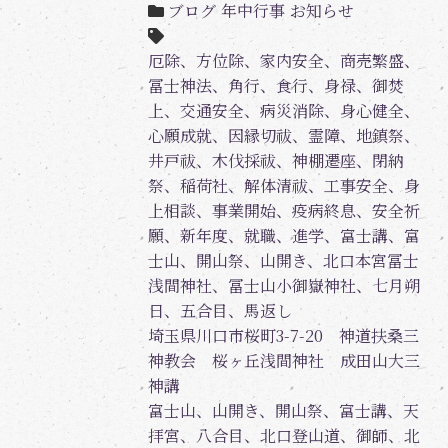
ブログ
年中行事
お知らせ
厄除、方位除、家内安全、商売繁盛、
冨士神法、角行、食行、身禄、御焚
上、交通安全、病災消除、身心健全、
心願成就、因縁切祓、霊障、地鎮祭、
井戸祓、木伐採祓、神棚遷座、閉納
祭、稲荷社、解体清祓、工事安全、身
上相談、事業開始、疫病終息、安全祈
願、新年度、就職、進学、富士講、富
士山、開山祭、山開き、北口本宮冨士
浅間神社、冨士山小御嶽神社、七月朔
日、五合目、馬返し
埼玉県川口市桜町3-7-20 神道扶桑三
神教会 桜ヶ丘浅間神社 成田山大三
神講
富士山、山開き、開山祭、富士講、天
拝宮、八合目、北口登山道、御師、北