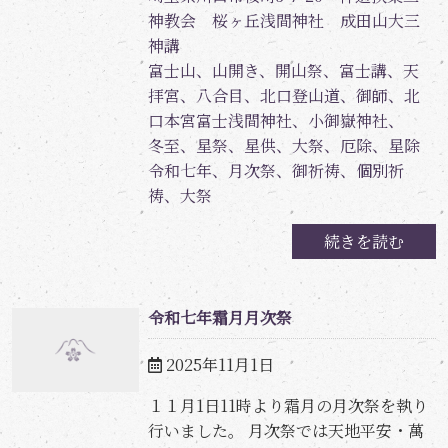
神教会 桜ヶ丘浅間神社 成田山大三
神講
富士山、山開き、開山祭、富士講、天
拝宮、八合目、北口登山道、御師、北
口本宮富士浅間神社、小御嶽神社、
冬至、星祭、星供、大祭、厄除、星除
令和七年、月次祭、御祈祷、個別祈
祷、大祭
続きを読む
令和七年霜月月次祭
2025年11月1日
１１月1日11時より霜月の月次祭を執り
行いました。 月次祭では天地平安・萬