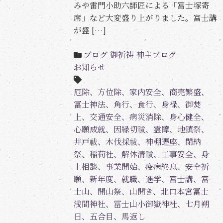
みや雷門小助六師匠による「富士塚寄
席」など大変盛り上がりました。富士講
が盛 […]
ブログ
御祈祷
神主ブログ
お知らせ
厄除、方位除、家内安全、商売繁盛、
冨士神法、角行、食行、身禄、御焚
上、交通安全、病災消除、身心健全、
心願成就、因縁切祓、霊障、地鎮祭、
井戸祓、木伐採祓、神棚遷座、閉納
祭、稲荷社、解体清祓、工事安全、身
上相談、事業開始、疫病終息、安全祈
願、新年度、就職、進学、富士講、富
士山、開山祭、山開き、北口本宮冨士
浅間神社、冨士山小御嶽神社、七月朔
日、五合目、馬返し