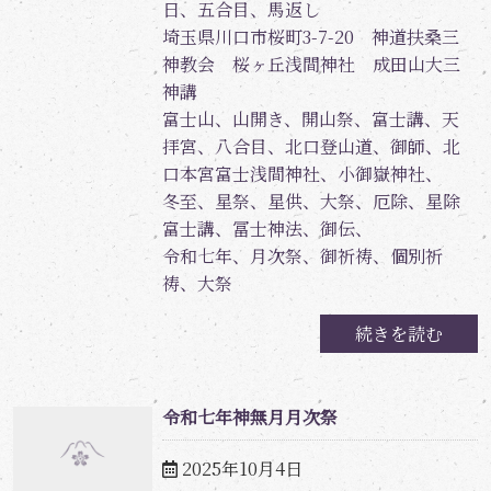
日、五合目、馬返し
埼玉県川口市桜町3-7-20 神道扶桑三
神教会 桜ヶ丘浅間神社 成田山大三
神講
富士山、山開き、開山祭、富士講、天
拝宮、八合目、北口登山道、御師、北
口本宮富士浅間神社、小御嶽神社、
冬至、星祭、星供、大祭、厄除、星除
富士講、冨士神法、御伝、
令和七年、月次祭、御祈祷、個別祈
祷、大祭
続きを読む
令和七年神無月月次祭
2025年10月4日