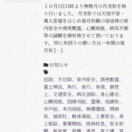
１０月1日11時より神無月の月次祭を執
り行いました。 月次祭では天地平安・
萬人安福をはじめ毎月祈願の信徒様の家
内安全や商売繫盛、心願成就、病気平癒
等の諸願を御祈祷させて頂いておりま
す。 特に年回りの悪い方は一年間の毎
月祈 […]
お知らせ
厄除、方位除、家内安全、商売繁盛、
冨士神法、角行、食行、身禄、御焚
上、交通安全、病災消除、身心健全、
心願成就、因縁切祓、霊障、地鎮祭、
井戸祓、木伐採祓、神棚遷座、閉納
祭、稲荷社、解体清祓、工事安全、身
上相談、事業開始、疫病終息、安全祈
願、新年度、就職、進学、富士講、富