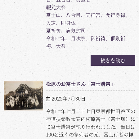
報元大祭
富士山、八合目、天拝宮、食行身禄、
入定、即身仏
夏祈祷、病気封司
令和七年、月次祭、御祈祷、個別祈
祷、大祭
続きを読む
松原のお冨士さん「富士講祭」
2025年7月30日
令和七年七月二十七日東京都世田谷区の
神道扶桑教太祠内松原冨士（富士塚）に
て富士講祭が執り行われました。当日は
100名近くの参列者の元、冨士行者の拝