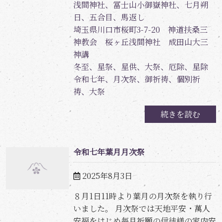
浅間神社、冨士山小御嶽神社、七月朔
日、五合目、馬返し
埼玉県川口市桜町3-7-20 神道扶桑三
神教会 桜ヶ丘浅間神社 成田山大三
神講
冬至、星祭、星供、大祭、厄除、星除
令和七年、月次祭、御祈祷、個別祈
祷、大祭
続きを読む
令和七年葉月月次祭
2025年8月3日
８月1日11時より葉月の月次祭を執り行
いました。 月次祭では天地平安・萬人
安福をはじめ毎月祈願の信徒様の家内安