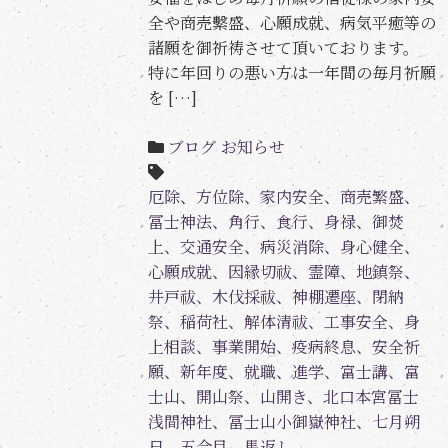
全や商売繫盛、心願成就、病気平癒等の
諸願を御祈祷させて頂いております。
特に年回りの悪い方は一年間の毎月祈願
を […]
ブログ
お知らせ
厄除、方位除、家内安全、商売繁盛、
冨士神法、角行、食行、身禄、御焚
上、交通安全、病災消除、身心健全、
心願成就、因縁切祓、霊障、地鎮祭、
井戸祓、木伐採祓、神棚遷座、閉納
祭、稲荷社、解体清祓、工事安全、身
上相談、事業開始、疫病終息、安全祈
願、新年度、就職、進学、富士講、富
士山、開山祭、山開き、北口本宮冨士
浅間神社、冨士山小御嶽神社、七月朔
日、五合目、馬返し