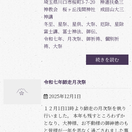
埼玉県川口市桜町3-7-20 神道扶桑三
神教会 桜ヶ丘浅間神社 成田山大三
神講
冬至、星祭、星供、大祭、厄除、星除
富士講、冨士神法、御伝、
令和七年、月次祭、御祈祷、個別祈
祷、大祭
続きを読む
令和七年師走月次祭
2025年12月1日
１２月1日11時より師走の月次祭を執り
行いました。 本年も残すところわずか
となり、大神様、お不動様の御神徳のも
と皆様が一年を恙なく過ごされました事