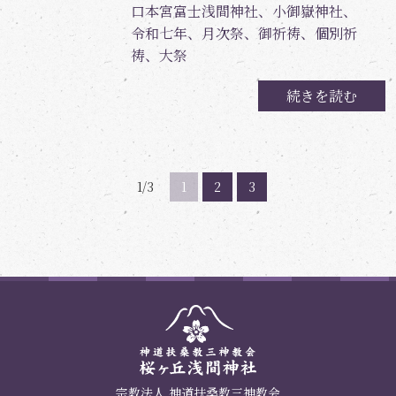
口本宮富士浅間神社、小御嶽神社、
令和七年、月次祭、御祈祷、個別祈
祷、大祭
続きを読む
1/3
1
2
3
宗教法人 神道扶桑教三神教会