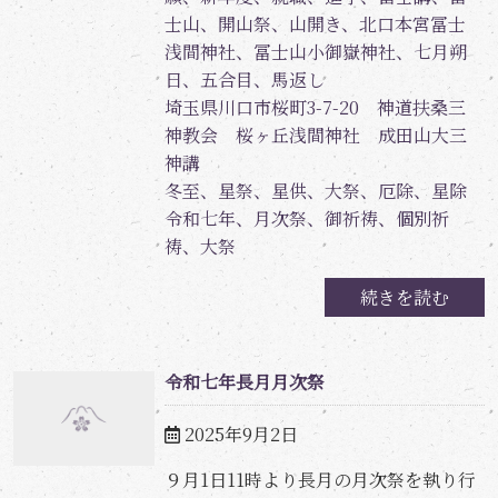
士山、開山祭、山開き、北口本宮冨士
浅間神社、冨士山小御嶽神社、七月朔
日、五合目、馬返し
埼玉県川口市桜町3-7-20 神道扶桑三
神教会 桜ヶ丘浅間神社 成田山大三
神講
冬至、星祭、星供、大祭、厄除、星除
令和七年、月次祭、御祈祷、個別祈
祷、大祭
続きを読む
令和七年長月月次祭
2025年9月2日
９月1日11時より長月の月次祭を執り行