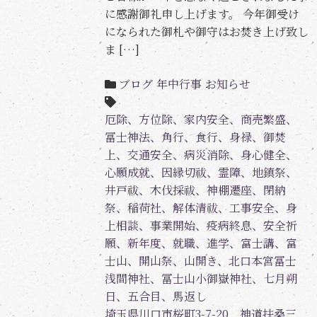
に感謝御礼申し上げます。 今年御受け
になられた御札や御守はお焚き上げ致し
ま […]
ブログ
年中行事
お知らせ
厄除、方位除、家内安全、商売繁盛、
冨士神法、角行、食行、身禄、御焚
上、交通安全、病災消除、身心健全、
心願成就、因縁切祓、霊障、地鎮祭、
井戸祓、木伐採祓、神棚遷座、閉納
祭、稲荷社、解体清祓、工事安全、身
上相談、事業開始、疫病終息、安全祈
願、新年度、就職、進学、富士講、富
士山、開山祭、山開き、北口本宮冨士
浅間神社、冨士山小御嶽神社、七月朔
日、五合目、馬返し
埼玉県川口市桜町3-7-20 神道扶桑三